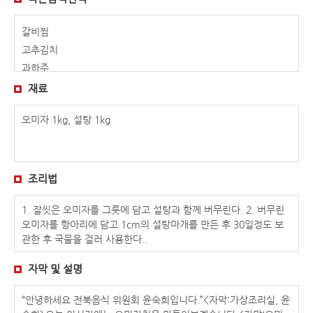
갈비찜
고추김치
과하주
김치밥
재료
꽃게장
오미자 1kg, 설탕 1kg
녹두빈대떡
다슬기탕
달래 해물전
대합구이
조리법
도토리묵
1. 잘씻은 오미자를 그릇에 담고 설탕과 함께 버무린다. 2. 버무린
돌솥밥
오미자를 항아리에 담고 1cm의 설탕마개를 만든 후 30일정도 보
두릅전골
관한 후 국물을 걸러 사용한다..
두부떡국
땅콩두부
자막 및 설명
모주(김시원)
“안녕하세요 전북음식 위원회 윤숙희입니다.”<자막:가상조리실, 윤
모주(송호연)