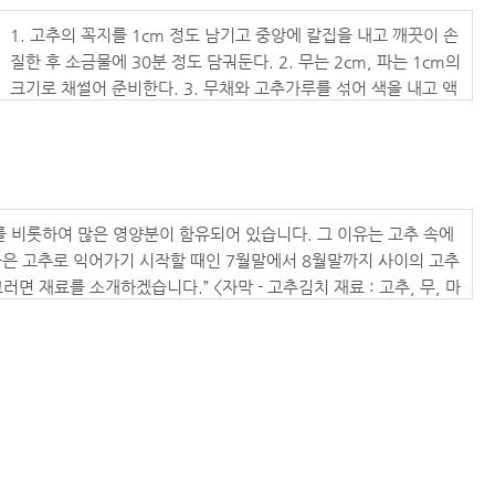
도토리묵
돌솥밥
1. 고추의 꼭지를 1cm 정도 남기고 중앙에 칼집을 내고 깨끗이 손
질한 후 소금물에 30분 정도 담궈둔다. 2. 무는 2cm, 파는 1cm의
두릅전골
크기로 채썰어 준비한다. 3. 무채와 고추가루를 섞어 색을 내고 액
두부떡국
젓, 설탕, 다진마늘, 다진생강, 통깨, 다진파를 넣고 양념을 만든
땅콩두부
다. 4. 고추의 씨를 제거하고 물기를 제거한 후 준비한 양념을 손
모주(김시원)
질한 고추 사이에 넣어 완성한다.
모주(송호연)
모주(원충만)
를 비롯하여 많은 영양분이 함유되어 있습니다. 그 이유는 고추 속에
민물고기매운탕
은 고추로 익어가기 시작할 때인 7월말에서 8월말까지 사이의 고추
박나물
면 재료를 소개하겠습니다.” <자막 - 고추김치 재료 : 고추, 무, 마
밤다식
 남기고 중앙에 칼집을 내고 깨끗이 손질한 후 소금물에 30분 정도 담궈
밤묵
손질한 고추는 고추의 한 중앙에 칼집을 넣습니다. 너무 깊지 않게 뒤
배추김치
 길이는 한 2cm정도로 채 썰어 둡니다. <자막 - 포인트 : 무는
. 그런 다음에 무채를 볼에 담고 고춧가루로 먼저 색을 냅니다.<자
백합죽
 색을 내 주시고요 그다음에 액젓을 2분의1컵 넣어주시고, 설탕1스푼,
붕어찜
되었습니다. 양념은 이정도면 되겠습니다. 양념을 준비해 두시고요 고
산채 비빔밥
념을 넣어 완성한다. > 발라내서 물기를 뺍니다. 씨를 갈라내서 깨끗
산채정식