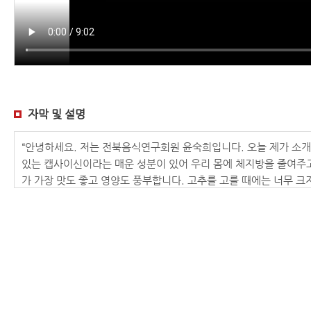
자막 및 설명
“안녕하세요. 저는 전북음식연구회원 윤숙희입니다. 오늘 제가 소개
있는 캡사이신이라는 매운 성분이 있어 우리 몸에 체지방을 줄여주
가 가장 맛도 좋고 영양도 풍부합니다. 고추를 고를 때에는 너무 크지 
늘, 생강, 고춧가루, 파, 설탕, 멸치액젓, 소금, 마늘, 통깨> “먼
둔다.> 고추는 꼭지를 1cm 정도만 남기시고 깨끗이 손질하면 되겠습
에 터지지 않도록 한 다음에 볼에 물 2컵을 부으시고요 여기에 소금 2
2cm, 파는 1cm의 크기로 채썰어 준비한다. >재료를 담을 그릇에
막 - 포인트 : 무채와 고춧가루를 섞어 색을 내고 액젓, 설탕, 다
마늘 다져 놓은거, 생강 약간, 통깨 그리고 다져놓은 파를 넣고 같
추는 어느정도 간이 몸에 베면, 가운데 칼집 넣은데를 씨를 발라냅니다