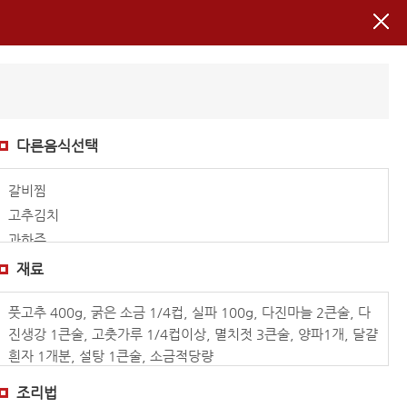
다른음식선택
갈비찜
고추김치
과하주
김치밥
재료
꽃게장
풋고추 400g, 굵은 소금 1/4컵, 실파 100g, 다진마늘 2큰술, 다
녹두빈대떡
진생강 1큰술, 고춧가루 1/4컵이상, 멸치젓 3큰술, 양파1개, 달걀
다슬기탕
흰자 1개분, 설탕 1큰술, 소금적당량
달래 해물전
대합구이
조리법