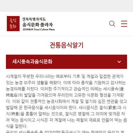
전통음식알기
세시풍속과음식문화
사계절이 뚜렷한 우리나라는 예로부터 기후 및 계절과 밀접한 관계가
있는 농경 위주의 생활을 해왔다. 이에 따라 풍작을 기원하고 감사하는
농경의례를 치렀다. 이러한 주기적이고 관습적인 의례는 세시풍속(歲
時風俗)의 발달을 가져왔으며 우리만의 고유한 식문화 형성을 가져왔
다. 이와 같이 전통적인 농경사회에서 계절 및 절기와 깊은 연관을 갖고
발달해 온 한국음식을 세시음식이라 한다. 세시음식은 절식(節食)과 시
식(時食)을 통틀어 말하는 것으로, 절식은 명절에 그 의미에 맞게끔 차
려 먹는 음식이고 시식은 각 계절에 나는 제철의 재료로 만들어 먹는 음
식을 말한다.
우리의 세시풍속을 총 집대성한「동국세시기」에는 현재까지 우리가 계