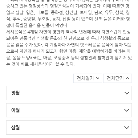
승하고 있는 명절풍속과 명절음식들이 기록되어 있다. 이에 따르면 명
일로 설날, 입춘, 대보름, 중화절, 삼짇날, 초파일, 단오, 유두, 삼복, 칠
석, 추석, 중앙절, 무오일, 동지, 납일 등이 있으며 선조 들은 이러한 명
절에 특별한 음식을 만들어 먹었다.
세시음식은 4계절 자연의 영향과 역사적 변천에 따라 자연스럽게 형성
되어온 전통적인 식생활 문화의 한 단면으로 옛 우리 식생활의 풍요로
움을 읽을 수가 있다. 각 계절마다 자연의 멋스러움을 음식에 담아 먹음
으로써 자연과 하나가 되고자 했던 마음, 재앙을 예방하기를 바라는 마
음, 몸을 보양하려는 마음, 조상숭배 등의 생활관과 철학관이 담겨져 있
는 것이 바로 세시음식이라 할 수 있다.
전체열기
전체닫기
정월
이월
삼월