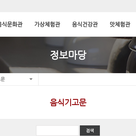
음식문화관
가상체험관
음식건강관
맛체험관
정보마당
고문
음식기고문
검색