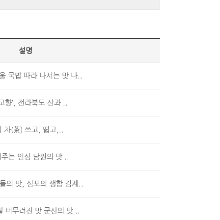
설명
 국밥 따라 나서는 맛 나..
향’, 전라북도 산과 ..
(茶) 쓰고, 떫고,..
주는 인심 남원의 맛 ..
의 맛, 심포의 생합 김제..
 버무려진 맛 군산의 맛 ..