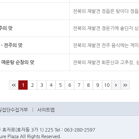
전북의 재발견 정읍은 탕이다 정읍의
주의 맛
전북의 재발견 경운기에 솥단지 싣고
- 전주의 맛
전북의 재발견 전주 음식에는 게미가
 매운탕 순창의 맛
전북의 재발견 회문산과 고추장, 섬
1
2
3
4
5
6
7
8
9
10
일집단수집거부
사이트맵
로(효자동 3가 1) 225 Tel : 063-280-2597
re Plaza All Rights Reserved.