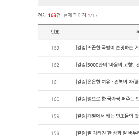
전체
163
건, 현재 페이지
1
/17
번호
163
[컬럼]뜨끈한 국밥이 손짓하는 겨
162
[컬럼]5000만의 ‘마음의 고향’,
161
[컬럼]은은한 여유 - 전북의 차(茶
160
[컬럼]덤으로 한 국자씩 퍼주는 인
159
[컬럼]개펄에서 캐는 민초들의 맛,
158
[컬럼]잘 차려진 한 상과 잘 버무