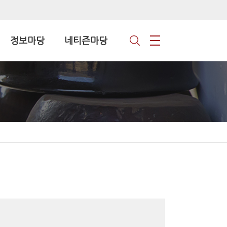
정보마당
네티즌마당