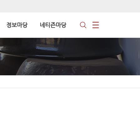
정보마당
네티즌마당