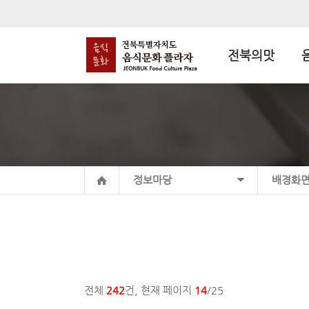
전북의맛
정보마당
배경화
전체
242
건, 현재 페이지
14
/25