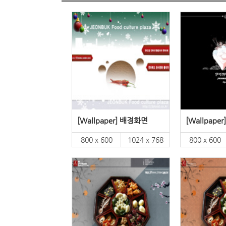
[Wallpaper] 배경화면
[Wallpape
800 x 600
1024 x 768
800 x 600