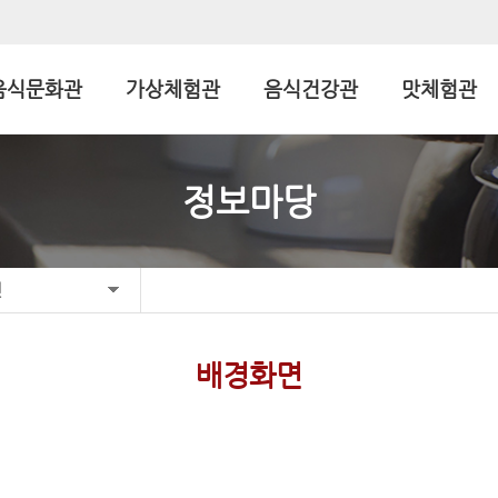
음식문화관
가상체험관
음식건강관
맛체험관
정보마당
면
배경화면