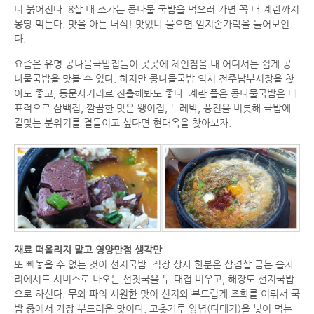
더 붉어진다. 8살 내 조카는 콩나물 국밥을 먹으러 가면 꼭 내 계란까지
몽땅 먹는다. 맛을 아는 녀석! 맛있냐 물으면 엄지손가락을 들어보인
다.
요즘은 유명 콩나물국밥집들이 곳곳에 체인점을 내 어디서든 쉽게 콩
나물국밥을 맛볼 수 있다. 하지만 콩나물국밥 역시 전주남부시장을 찾
아도 좋고, 동문사거리로 진출해봐도 좋다. 계란 풀은 콩나물국밥은 대
표적으로 삼백집, 깔끔한 맛은 왱이집, 두레박, 풍전을 비롯해 국밥에
걸맞는 분위기를 곁들이고 싶다면 현대옥을 찾아보자.
재료 떠올리지 말고 영양만점 생각만
또 빼놓을 수 없는 것이 선지국밥. 직장 상사 한분은 삼겹살 굽는 술자
리에서도 서비스로 나오는 선짓국을 두 대접 비우고, 해장도 선지국밥
으로 하신다. 무와 파의 시원한 맛이 선지와 부드럽게 조화를 이뤄서 국
밥 중에서 가장 부드러운 맛이다. 고춧가루 양념(다데기)을 넣어 먹는