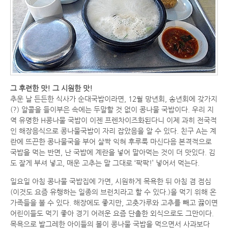
그 후련한 맛! 그 시원한 맛!
추운 날 든든한 식사가 순대국밥이라면, 12월 망년회, 송년회에 갖가지
(?) 알콜을 들이부은 속에는 두말할 것 없이 콩나물 국밥이다. 우리 지
역 유명한 H콩나물 국밥이 이젠 프렌차이즈화된다니 이제 과히 전국적
인 해장음식으로 콩나물국밥이 자리 잡았음을 알 수 있다. 친구 A는 계
란에 뜨끈한 콩나물국을 부어 살짝 익혀 후루룩 마신다음 본격적으로
국밥을 먹는 반면, 난 국밥에 계란을 넣어 말아먹는 것이 더 맛있다. 김
도 잘게 부셔 넣고, 매운 고추는 말 그대로 ‘팍팍!’ 넣어서 먹는다.
일요일 아침 콩나물 국밥집에 가면, 시원하게 목욕한 뒤 아침 겸 점심
(이것도 요즘 유행하는 일종의 브런치라고 할 수 있다.)을 먹기 위해 온
가족들을 볼 수 있다. 해장에도 좋지만, 고춧가루와 고추를 빼고 끓이면
어린이들도 먹기 좋아 경기 어려운 요즘 단촐한 외식으로도 그만이다.
목욕으로 발그레한 아이들의 볼이 콩나물 국밥을 먹으면서 사과보다