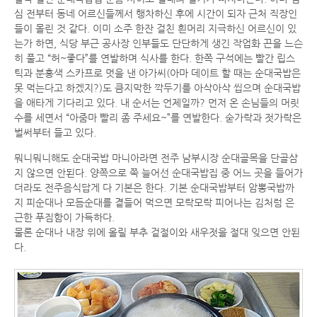
심 전부터 동네 어르신들께서 행차하신 후에 시간이 되자 근처 직장인
들이 몰린 것 같다. 이미 소주 한잔 걸친 흰머리 지극하신 어르신이 있
는가 하면, 식당 부근 공사장 인부들도 단단하게 생긴 작업화 끈을 느슨
히 풀고 “허~좋다”를 연발하며 식사를 한다. 한쪽 구석에는 빨간 립스
틱과 분홍색 스카프로 멋을 낸 아가씨(아마 데이트 할 때는 순대국밥은
못 먹는다고 하겠지?)도 큼지막한 깍두기를 아삭아삭 씹으며 순대국밥
을 애타게 기다리고 있다. 내 순서는 언제일까? 먼저 온 손님들의 머릿
수를 세면서 “아줌마 빨리 좀 주세요~”를 연발한다. 숟가락과 젓가락은
벌써부터 들고 있다.
뭐니뭐니해도 순대국밥 마니아라면 전주 남부시장 순대골목을 단골삼
지 않으면 안된다. 양쪽으로 쭉 늘어선 순대국밥집 중 어느 곳을 들어가
더라도 전주음식답게 다 기본은 한다. 기본 순대국밥부터 암뽕국밥까
지 피순대나 모듬순대를 곁들어 먹으면 모락모락 피어나는 김처럼 은
근한 푸짐함이 가득하다.
물론 순대나 내장 위에 올릴 부추 겉절이와 새우젓을 절대 잊으면 안된
다.