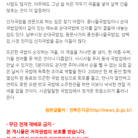
사람도 많지만, 아무래도 그냥 잘 익은 깍두기 국물을 넣어 살짝 간을
맞추는 것이 더 깔끔하다.
선지국밥을 전문으로 하는 집은 찾기 어렵다. 콩나물국밥집이나 순대
국밥집에서 같이 있는 메뉴로 순대국밥에 선지를 같이 곁들여 내놓는
집도 있다. 남부시장 순대국밥집, 동문사거리 풍전콩나물국밥집, 삼백
집,시장 진미집 선지국밥을 꼽는 이들이 많다.
뜨끈한 국밥이 손짓하는 겨울, 이 계절을 지나면 봄 냉이, 한 여름 수박,
가을 전어를 못 먹은 것이나 다름없다. 사시사철 우리 동네 국밥집에서
만날 수 있지만, 5분이라도 걷자면 주머니에서 손을 뺄 수 없는 요즘 같
은 날씨가 국밥에 독특한 조미료 역할을 한다. 2008년 한 해 동안 함께
열심히 뛴 동료와 뜨끈한 국밥 점심으로 회포를 풀고, 만나자 말만하고
연락도 못한 오랜 벗과 국밥에 소주한잔을 하면 이보다 넉넉한 연말 저
녁을 없을 것이다. 시금털털한 국밥집에서 정겨운 웃음소리가 흘러나
온다.
원본글출처 : 전북은지금(http://inews.jb.go.kr)
- 무단 전재 재배포 금지 -
본 게시물은 저작권법의 보호를 받습니다.