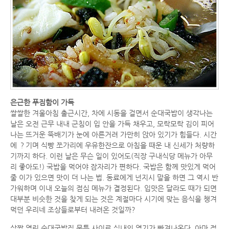
은근한 푸짐함이 가득
쌀쌀한 겨울아침 출근시간, 차에 시동을 걸면서 순대국밥이 생각나는
날은 오전 근무 내내 군침이 입 안을 가득 채우고, 모락모락 김이 피어
나는 뜨거운 뚝배기가 눈에 아른거려 가만히 앉아 있기가 힘들다. 시간
에 ？기며 식빵 쪼가리에 우유한잔으로 아침을 때운 내 신세가 처량하
기까지 하다. 이런 날은 무슨 일이 있어도(직장 구내식당 메뉴가 아무
리 좋아도!) 국밥을 먹어야 잠자리가 편하다. 국밥은 함께 맛있게 먹어
줄 이가 있으면 맛이 더 나는 법. 동료에게 넌지시 말을 하면 그 역시 반
가워하며 이내 오늘의 점심 메뉴가 결정된다. 입맛은 달라도 때가 되면
대부분 비슷한 것을 찾게 되는 것은 계절마다 시기에 맞는 음식을 챙겨
먹던 우리네 조상들로부터 내려온 것일까?
살짝 열린 순대국밥집 문틈 사이로 실내의 열기가 빠져나온다. 아마 점