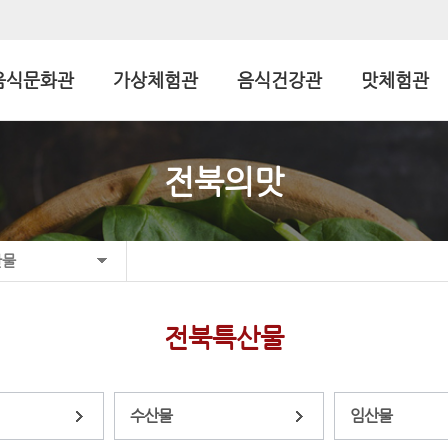
음식문화관
가상체험관
음식건강관
맛체험관
전북의맛
산물
전북특산물
수산물
임산물