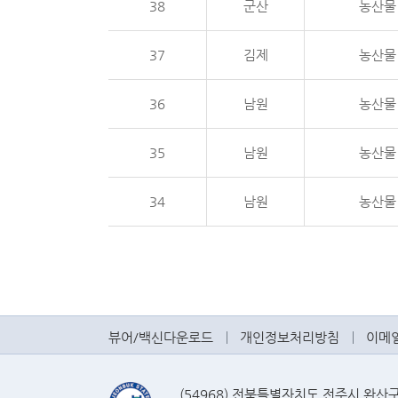
38
군산
농산물
37
김제
농산물
36
남원
농산물
35
남원
농산물
34
남원
농산물
뷰어/백신다운로드
개인정보처리방침
이메
(54968) 전북특별자치도 전주시 완산구 효자