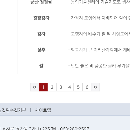
군산 청정쌀
- 농업기술센터의 기술지도로 생산
광활감자
- 간척지 토양에서 재배되어 알이 당
감자
- 고랭지의 배수가 잘 된 사양토에
상추
- 일교차가 큰 지리산자락에서 재배
쌀
- 밥맛 좋은 벼 품종만 골라 무기
1
2
3
4
5
6
일집단수집거부
사이트맵
로(효자동 3가 1) 225 Tel : 063-280-2597