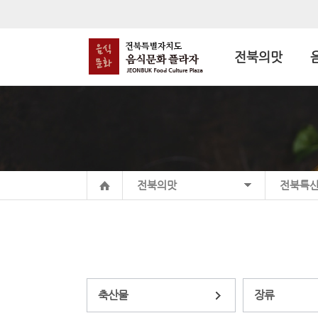
전북의맛
전북의맛
전북특
축산물
장류