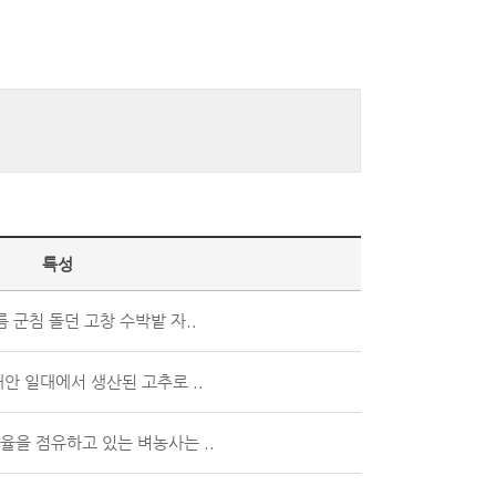
특성
 군침 돌던 고창 수박밭 자..
안 일대에서 생산된 고추로 ..
비율을 점유하고 있는 벼농사는 ..