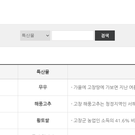
검색
특산물
무우
- 가을에 고창땅에 가보면 지난 여름
해풍고추
- 고창 해풍고추는 청정지역인 서해
황토쌀
- 고창군 농업인 소득의 41.6% 