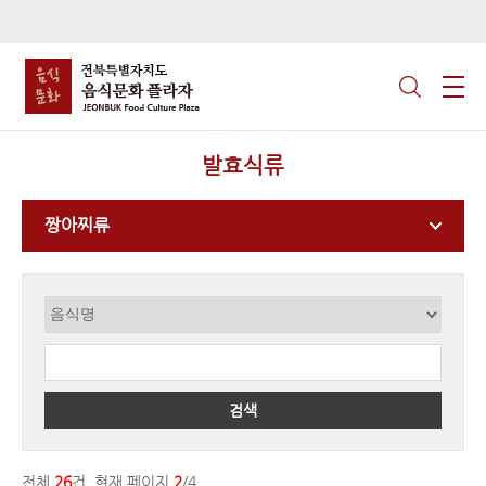
발효식류
짱아찌류
검색
전체
26
건, 현재 페이지
2
/4