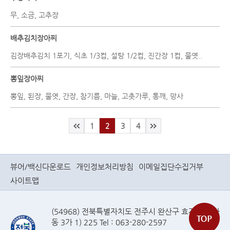
무, 소금, 고추장
배추김치장아찌
김장배추김치 1포기, 식초 1/3컵, 설탕 1/2컵, 진간장 1컵, 물엿..
뽕잎장아찌
뽕잎, 된장, 물엿, 간장, 참기름, 마늘, 고춧가루, 통깨, 망사
1
2
3
4
뷰어/백신다운로드
개인정보처리방침
이메일집단수집거부
사이트맵
(54968) 전북특별자치도 전주시 완산구 효자로(효자
동 3가 1) 225 Tel : 063-280-2597