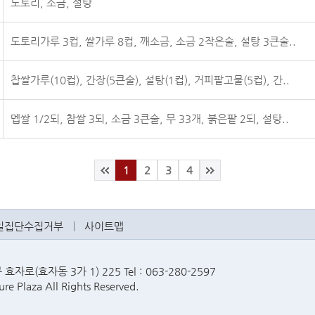
도토리, 소금, 설탕
도토리가루 3컵, 쌀가루 8컵, 깨소금, 소금 2작은술, 설탕 3큰술..
찹쌀가루(10컵), 간장(5큰술), 설탕(1컵), 거피팥고물(5컵), 간..
멥쌀 1/2되, 참쌀 3되, 소금 3큰술, 무 33개, 붉은팥 2되, 설탕..
1
2
3
4
일집단수집거부
사이트맵
로(효자동 3가 1) 225 Tel : 063-280-2597
re Plaza All Rights Reserved.