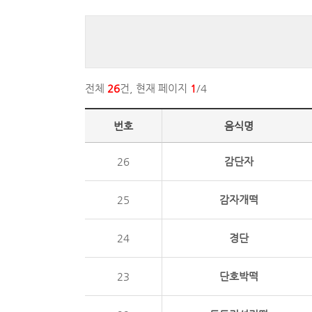
전체
26
건, 현재 페이지
1
/4
번호
음식명
26
감단자
25
감자개떡
24
경단
23
단호박떡