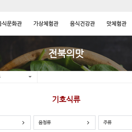
음식문화관
가상체험관
음식건강관
맛체험관
전북의맛
류
기호식류
음청류
주류