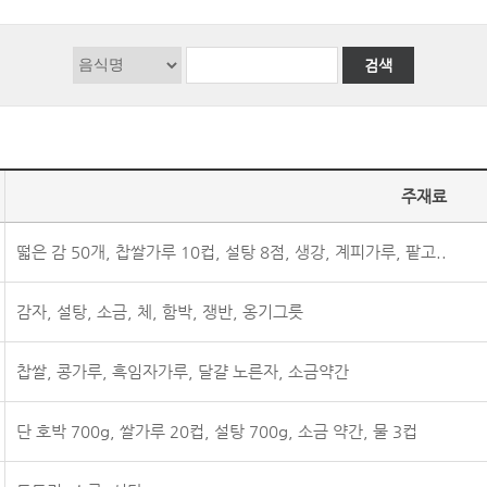
검색
주재료
떫은 감 50개, 찹쌀가루 10컵, 설탕 8점, 생강, 계피가루, 팥고..
감자, 설탕, 소금, 체, 함박, 쟁반, 옹기그릇
찹쌀, 콩가루, 흑임자가루, 달걀 노른자, 소금약간
단 호박 700g, 쌀가루 20컵, 설탕 700g, 소금 약간, 물 3컵