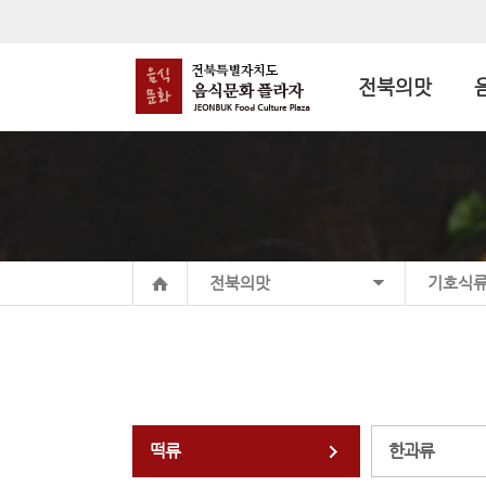
전북의맛
전북의맛
기호식
떡류
한과류