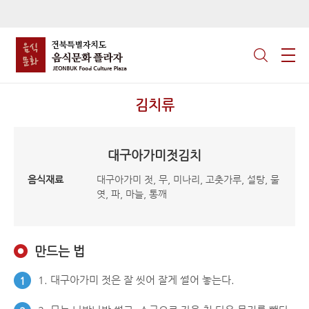
김치류
대구아가미젓김치
음식재료
대구아가미 젓, 무, 미나리, 고춧가루, 설탕, 물
엿, 파, 마늘, 통깨
만드는 법
1. 대구아가미 젓은 잘 씻어 잘게 썰어 놓는다.
1