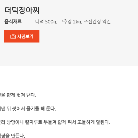
더덕장아찌
음식재료
더덕 500g, 고추장 2kg, 조선간장 약간
사진보기
을 얇게 벗겨 낸다.
낸 뒤 씻어서 물기를 빼 둔다.
갈라 방망이나 칼자루로 두들겨 얇게 펴서 꼬들하게 말린다.
념장을 만든다.