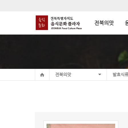
전북의맛
전북의맛
발효식