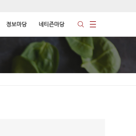
정보마당
네티즌마당