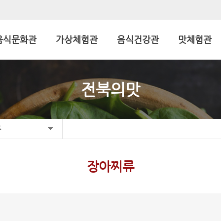
음식문화관
가상체험관
음식건강관
맛체험관
전북의맛
류
장아찌류