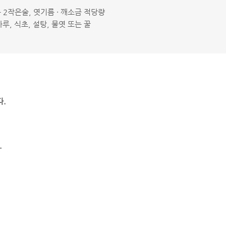
름 2작은술, 엿기름 · 깨소금 적당량
루, 식초, 설탕, 물엿 또는 꿀
다.
.