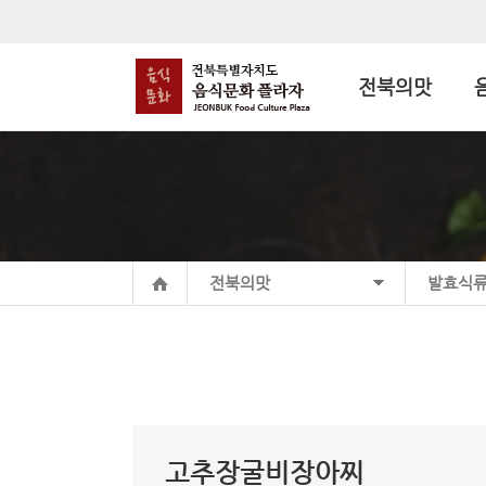
전북의맛
전북의맛
발효식
고추장굴비장아찌