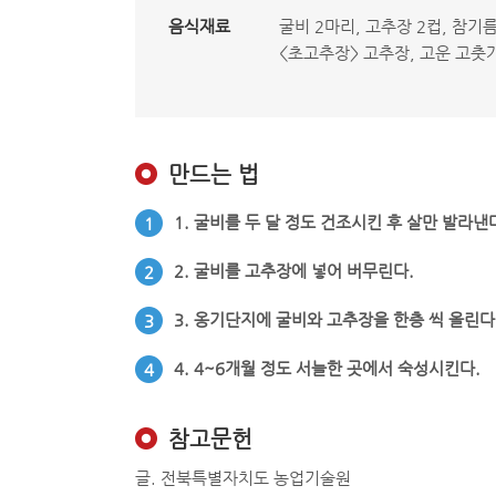
음식재료
굴비 2마리, 고추장 2컵, 참기
<초고추장> 고추장, 고운 고춧가
만드는 법
1. 굴비를 두 달 정도 건조시킨 후 살만 발라낸
1
2. 굴비를 고추장에 넣어 버무린다.
2
3. 옹기단지에 굴비와 고추장을 한층 씩 올린다
3
4. 4~6개월 정도 서늘한 곳에서 숙성시킨다.
4
참고문헌
글. 전북특별자치도 농업기술원