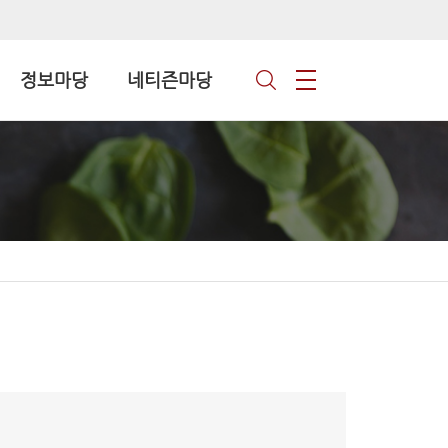
정보마당
네티즌마당