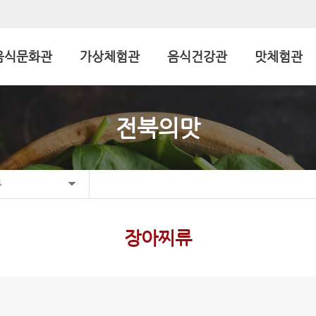
음식문화관
가상체험관
음식건강관
맛체험관
전북의맛
류
장아찌류