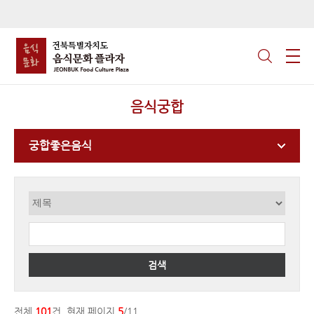
음식궁합
궁합좋은음식
검색
전체
101
건, 현재 페이지
5
/11