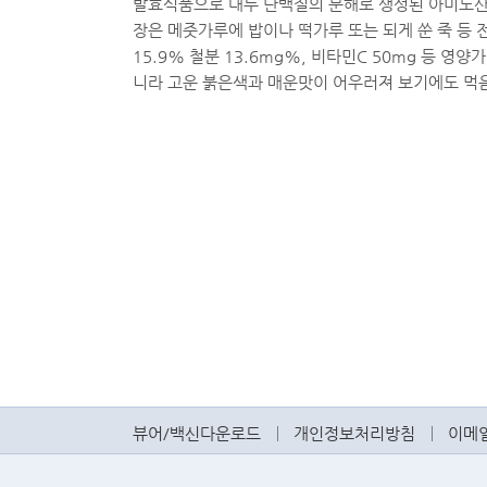
발효식품으로 대두 단백질의 분해로 생성된 아미노산의
장은 메줏가루에 밥이나 떡가루 또는 되게 쑨 죽 등 전
15.9% 철분 13.6mg%, 비타민C 50mg 등 
니라 고운 붉은색과 매운맛이 어우러져 보기에도 먹
뷰어/백신다운로드
개인정보처리방침
이메