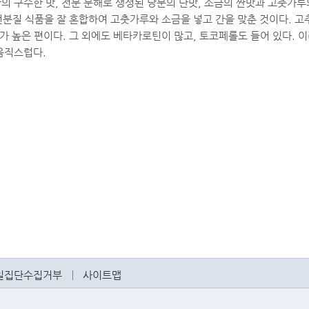
 구수한 맛, 전분 분해로 생성된 당분의 단맛, 소금의 짠맛과 고춧가루의
분질 식품을 잘 혼합하여 고춧가루와 소금을 넣고 간을 맞춘 것이다. 고추장
영양가가 높은 편이다. 그 외에도 베타카로틴이 많고, 토코페롤도 들어 있다.
음직스럽다.
일집단수집거부
사이트맵