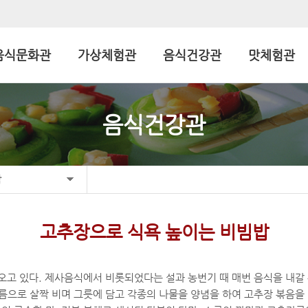
음식문화관
가상체험관
음식건강관
맛체험관
음식건강관
합
고추장으로 식욕 높이는 비빔밥
오고 있다. 제사음식에서 비롯되었다는 설과 농번기 때 매번 음식을 내갈 
름으로 살짝 비며 그릇에 담고 각종의 나물을 양념을 하여 고추장 볶음을 