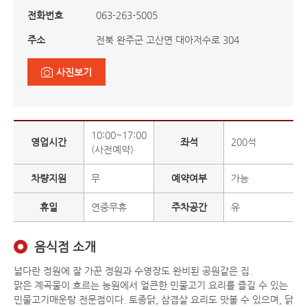
전화번호
063-263-5005
주소
전북 완주군 고산면 대아저수로 304
사진보기
10:00~17:00
영업시간
좌석
200석
(사전예약)
차량지원
무
예약여부
가능
휴일
연중무휴
주차공간
유
음식점 소개
넓다란 정원에 잘 가꾼 정원과 수영장도 완비된 공원같은 집.
맑은 계곡물이 흐르는 농원에서 얼큰한 민물고기 요리를 즐길 수 있는
민물고기매운탕 전문점이다. 토종닭, 삼겹살 요리도 맛볼 수 있으며, 닭