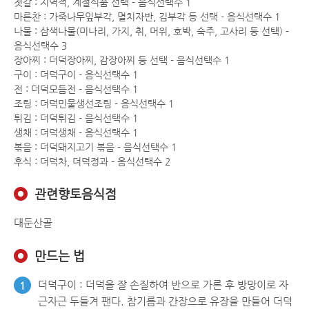
젓갈 : 지역적, 계절식품 선택 - 음식선택수 1
마른찬 : 가죽나무잎부각, 멸치자반, 김부각 등 선택 - 음식선택수 1
나물 : 삼색나물(미나리, 가지, 취, 머위, 호박, 숙주, 고사리 등 선택) -
음식선택수 3
장아찌 : 더덕장아찌, 감장아찌 등 선택 - 음식선택수 1
구이 : 더덕구이 - 음식선택수 1
전 : 더덕모듬전 - 음식선택수 1
조림 : 더덕민물생선조림 - 음식선택수 1
튀김 : 더덕튀김 - 음식선택수 1
생채 : 더덕생채 - 음식선택수 1
볶음 : 더덕돼지고기 볶음 - 음식선택수 1
후식 : 더덕차, 더덕정과 - 음식선택수 2
관련향토음식점
대둔산골
만드는 법
더덕구이 : 더덕을 잘 손질하여 반으로 가른 후 방망이로 자
1
근자근 두들겨 팬다. 참기름과 간장으로 유장을 만들어 더덕