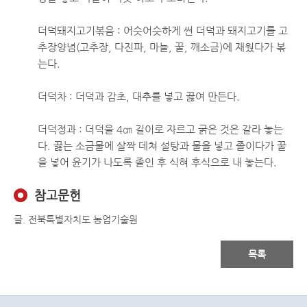
더덕돼지고기볶음 : 어슷어슷하게 썬 더덕과 돼지고기를 고
추장양념(고추장, 다진파, 마늘, 꿀, 깨소금)에 재웠다가 볶
는다.
더덕차 : 더덕과 감초, 대추를 넣고 끓여 만든다.
더덕정과 : 더덕을 4㎝ 길이로 자르고 굵은 것은 갈라 놓는
다. 끓는 소금물에 살짝 데쳐 설탕과 물을 넣고 졸이다가 꿀
을 넣어 윤기가 나도록 졸인 후 식혀 후식으로 내 놓는다.
참고문헌
글. 전북특별자치도 농업기술원
목록