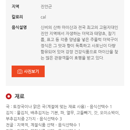
지역
진안군
칼로리
cal
음식설명
신비의 산하 마이산과 전국 최고의 고원지대인
진안 지역에서 자생하는 더덕과 태양초, 참기
름, 표고 등 각종 양념을 넣은 주물럭 더덕구이
정식은 그 맛과 향이 독특하고 사포닌이 다량
함유되어 있어 강장 건강식품으로 마이산을 찾
는 많은 관광객들이 호평을 받고 있다.
사진보기
재료
국 : 토장국이나 맑은 국(계절에 맞는 재료 사용) - 음식선택수 1
김치 : 물김치, 배추김치는 기본, 파, 열무, 고들빼기, 갓, 오이소박이,
부추김치중 2가지 - 음식선택수 3
전골 : 지역적, 계절식품 선택 - 음식선택수 1