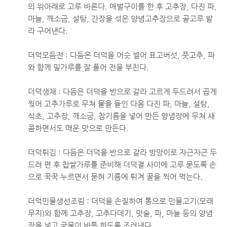
의 위아래로 고루 바른다. 애벌구이를 한 후 고추장, 다진 파,
마늘, 깨소금, 설탕, 간장을 섞은 양념고추장으로 골고루 발
라 구어낸다.
더덕모듬전 : 다듬은 더덕을 어슷 썰어 표고버섯, 풋고추, 파
와 함께 밀가루를 잘 풀어 전을 부친다.
더덕생채 : 다듬은 더덕을 반으로 갈라 고르게 두드려서 곱게
찢어 고추가루로 무쳐 물을 들인 다음 다진 파, 마늘, 설탕,
식초, 고추장, 깨소금, 참기름을 넣어 만든 양념장에 무쳐 새
콤하면서도 매운 맛으로 만든다.
더덕튀김 : 다듬은 더덕을 반으로 갈라 방망이로 자근자근 두
드려 편 후 찹쌀가루를 준비해 더덕결 사이에 고루 묻도록 손
으로 꾹꾹 누르면서 묻혀 기름에 튀겨 꿀을 찍어 먹는다.
더덕민물생선조림 : 더덕을 손질하여 통으로 민물고기(모래
무지)와 함께 고추장, 고추다데기, 맛술, 파, 마늘 등의 양념
장을 넣고 국물이 바틋 하도록 조려낸다.