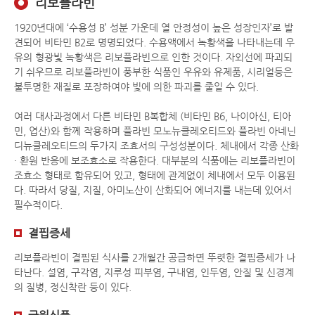
리보플라빈
1920년대에 ‘수용성 B’ 성분 가운데 열 안정성이 높은 성장인자’로 발
견되어 비타민 B2로 명명되었다. 수용액에서 녹황색을 나타내는데 우
유의 형광빛 녹황색은 리보플라빈으로 인한 것이다. 자외선에 파괴되
기 쉬우므로 리보플라빈이 풍부한 식품인 우유와 유제품, 시리얼등은
불투명한 재질로 포장하여야 빛에 의한 파괴를 줄일 수 있다.
여러 대사과정에서 다른 비타민 B복합체 (비타민 B6, 나이아신, 티아
민, 엽산)와 함께 작용하며 플라빈 모노뉴클레오티드와 플라빈 아네닌
디뉴클레오티드의 두가지 조효서의 구성성분이다. 체내에서 각종 산화
· 환원 반응에 보조효소로 작용한다. 대부분의 식품에는 리보플라빈이
조효소 형태로 함유되어 있고, 형태에 관계없이 체내에서 모두 이용된
다. 따라서 당질, 지질, 아미노산이 산화되어 에너지를 내는데 있어서
필수적이다.
결핍증세
리보플라빈이 결핍된 식사를 2개월간 공급하면 뚜렷한 결핍증세가 나
타난다. 설염, 구각염, 지루성 피부염, 구내염, 인두염, 안질 및 신경계
의 질병, 정신착란 등이 있다.