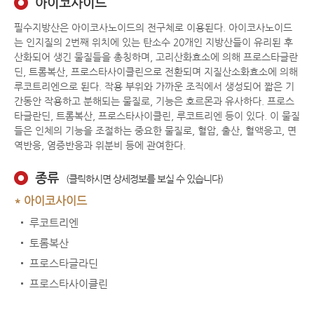
아이코사이드
필수지방산은 아이코사노이드의 전구체로 이용된다. 아이코사노이드
는 인지질의 2번째 위치에 있는 탄소수 20개인 지방산들이 유리된 후
산화되어 생긴 물질들을 총칭하며, 고리산화효소에 의해 프로스타글란
딘, 트롬복산, 프로스타사이클린으로 전환되며 지질산소화효소에 의해
루코트리엔으로 된다. 작용 부위와 가까운 조직에서 생성되어 짧은 기
간동안 작용하고 분해되는 물질로, 기능은 호르몬과 유사하다. 프로스
타글란딘, 트롬복산, 프로스타사이클린, 루코트리엔 등이 있다. 이 물질
들은 인체의 기능을 조절하는 중요한 물질로, 혈압, 출산, 혈액응고, 면
역반응, 염증반응과 위분비 등에 관여한다.
종류
(클릭하시면 상세정보를 보실 수 있습니다)
*
아이코사이드
루코트리엔
토롬복산
프로스타글라딘
프로스타사이클린