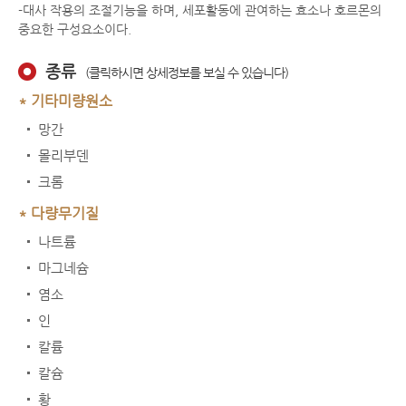
-대사 작용의 조절기능을 하며, 세포활동에 관여하는 효소나 호르몬의
중요한 구성요소이다.
종류
(클릭하시면 상세정보를 보실 수 있습니다)
* 기타미량원소
망간
몰리부덴
크롬
* 다량무기질
나트륨
마그네슘
염소
인
칼륨
칼슘
황