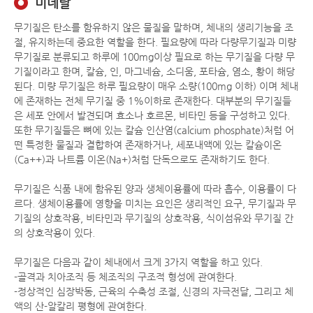
미네랄
무기질은 탄소를 함유하지 않은 물질을 말하며, 체내의 생리기능을 조
절, 유지하는데 중요한 역할을 한다. 필요량에 따라 다량무기질과 미량
무기질로 분류되고 하루에 100mg이상 필요로 하는 무기질을 다량 무
기질이라고 한며, 칼슘, 인, 마그네슘, 소디움, 포타슘, 염소, 황이 해당
된다. 미량 무기질은 하루 필요량이 매우 소량(100mg 이하) 이며 체내
에 존재하는 전체 무기질 중 1%이하로 존재한다. 대부분의 무기질들
은 세포 안에서 발견되며 효소나 호르몬, 비타민 등을 구성하고 있다.
또한 무기질들은 뼈에 있는 칼슘 인산염(calcium phosphate)처럼 어
떤 특정한 물질과 결합하여 존재하거나, 세포내액에 있는 칼슘이온
(Ca++)과 나트륨 이온(Na+)처럼 단독으로도 존재하기도 한다.
무기질은 식품 내에 함유된 양과 생체이용률에 따라 흡수, 이용률이 다
르다. 생체이용률에 영향을 미치는 요인은 생리적인 요구, 무기질과 무
기질의 상호작용, 비타민과 무기질의 상호작용, 식이섬유와 무기질 간
의 상호작용이 있다.
무기질은 다음과 같이 체내에서 크게 3가지 역할을 하고 있다.
-골격과 치아조직 등 체조직의 구조적 형성에 관여한다.
-정상적인 심장박동, 근육의 수축성 조절, 신경의 자극전달, 그리고 체
액의 산-알칼리 평형에 관여한다.