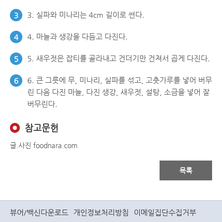
3. 실파와 미나리는 4cm 길이로 썬다.
3
4. 마늘과 생강을 다듬고 다진다.
4
5. 새우젓은 잡티를 골라내고 건더기만 건져서 곱게 다진다.
5
6. 큰 그릇에 무, 미나리, 실파를 섞고, 고춧가루를 넣어 버무
6
린 다음 다진 마늘, 다진 생강, 새우젓, 설탕, 소금을 넣어 잘
버무린다.
참고문헌
글.사진 foodnara.com
목록
뷰어/백신다운로드
개인정보처리방침
이메일집단수집거부