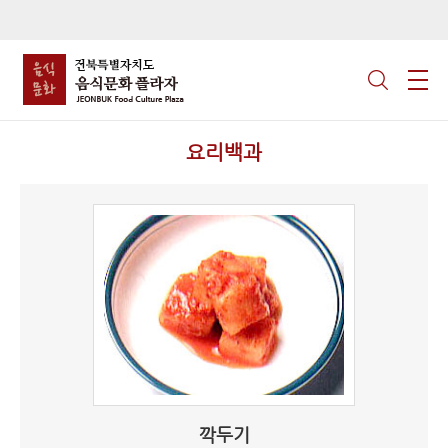
요리백과
깍두기