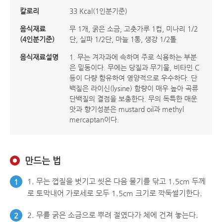
칼로리
33 Kcal(1인분기준)
음식재료
무 1개, 굵은 소금, 고춧가루 1컵, 미나리 1/2
(4인분기준)
단, 실파 1/2단, 마늘 1통, 생강 1/2톨
음식재료설명
1. 무는 겨자과에 속하며 주로 식용하는 부분
은 밑동이다. 무에는 당질과 무기물, 비타민 C
등이 다량 함유하여 영양적으로 우수하다. 단
백질은 라이신(lysine) 함량이 매우 높아 곡류
단백질의 결점을 보충한다. 무의 독특한 매운
맛과 향기성분은 mustard oil과 methyl
mercaptan이다.
만드는 법
1. 무는 껍질을 벗기고 씻은 다음 물기를 닦고 1.5cm 두께
1
로 토막내어 가로세로 모두 1.5cm 크기로 깍둑썰기한다.
2. 무를 굵은 소금으로 뿌려 절였다가 체에 건져 놓는다.
2