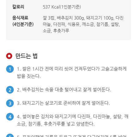
칼로리
537 Kcal(1인분기준)
음식재료
쌀 3컵, 배추김치 300g, 돼지고기 100g, 다진
(4인분기준)
마늘, 다진파, 식용유, 깨소금, 참기름, 설탕,
소금, 후춧가루
만드는 법
1. 쌀은 1시간 전에 미리 씻어 건져두었다가 고슬고슬하게
1
밥을 짓는다.
2. 배추김치는 속을 대충 털어내고 잘게 썰어둔다.
2
3. 돼지고기는 살코기로 준비하여 잘게 썰어둔다.
3
4. 썰어놓은 김치와 돼지고기에 다진파, 다진마늘, 설탕, 깨
4
소금, 참기름, 후춧가루를 넣고 양념한다.