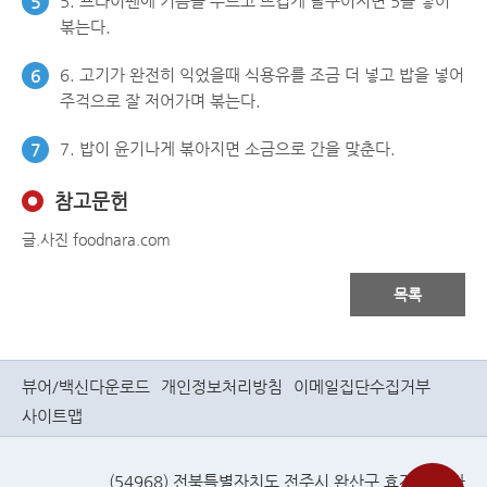
5. 프라이팬에 기름을 두르고 뜨겁게 달구어지면 5를 넣어
5
볶는다.
6. 고기가 완전히 익었을때 식용유를 조금 더 넣고 밥을 넣어
6
주걱으로 잘 저어가며 볶는다.
7. 밥이 윤기나게 볶아지면 소금으로 간을 맞춘다.
7
참고문헌
글.사진 foodnara.com
목록
뷰어/백신다운로드
개인정보처리방침
이메일집단수집거부
사이트맵
(54968) 전북특별자치도 전주시 완산구 효자로(효자