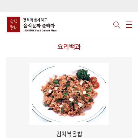
요리백과
김치볶음밥