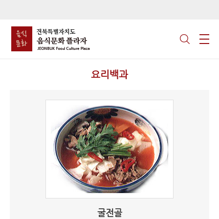
요리백과
굴전골