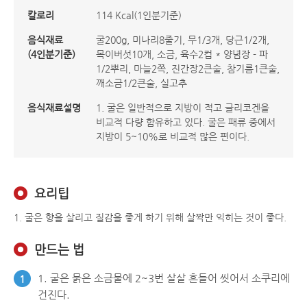
칼로리
114 Kcal(1인분기준)
음식재료
굴200g, 미나리8줄기, 무1/3개, 당근1/2개,
(4인분기준)
목이버섯10개, 소금, 육수2컵 * 양념장 - 파
1/2뿌리, 마늘2쪽, 진간장2큰술, 참기름1큰술,
깨소금1/2큰술, 실고추
음식재료설명
1. 굴은 일반적으로 지방이 적고 글리코겐을
비교적 다량 함유하고 있다. 굴은 패류 중에서
지방이 5~10%로 비교적 많은 편이다.
요리팁
1. 굴은 향을 살리고 질감을 좋게 하기 위해 살짝만 익히는 것이 좋다.
만드는 법
1. 굴은 묽은 소금물에 2~3번 살살 흔들어 씻어서 소쿠리에
1
건진다.