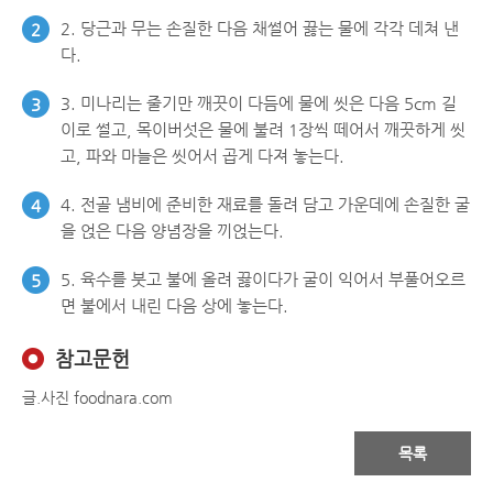
2. 당근과 무는 손질한 다음 채썰어 끓는 물에 각각 데쳐 낸
2
다.
3. 미나리는 줄기만 깨끗이 다듬에 물에 씻은 다음 5cm 길
3
이로 썰고, 목이버섯은 물에 불려 1장씩 떼어서 깨끗하게 씻
고, 파와 마늘은 씻어서 곱게 다져 놓는다.
4. 전골 냄비에 준비한 재료를 돌려 담고 가운데에 손질한 굴
4
을 얹은 다음 양념장을 끼얹는다.
5. 육수를 붓고 불에 올려 끓이다가 굴이 익어서 부풀어오르
5
면 불에서 내린 다음 상에 놓는다.
참고문헌
글.사진 foodnara.com
목록