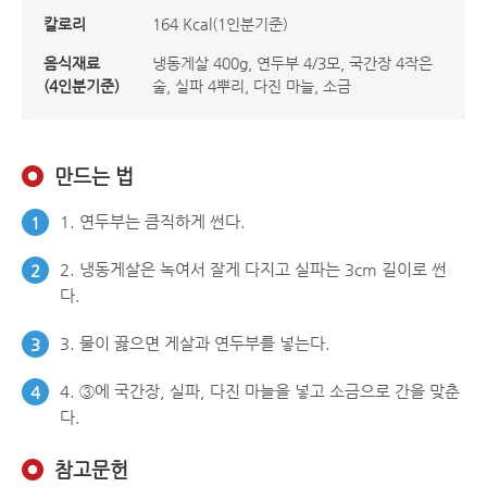
칼로리
164 Kcal(1인분기준)
음식재료
냉동게살 400g, 연두부 4/3모, 국간장 4작은
(4인분기준)
술, 실파 4뿌리, 다진 마늘, 소금
만드는 법
1. 연두부는 큼직하게 썬다.
1
2. 냉동게살은 녹여서 잘게 다지고 실파는 3cm 길이로 썬
2
다.
3. 물이 끓으면 게살과 연두부를 넣는다.
3
4. ③에 국간장, 실파, 다진 마늘을 넣고 소금으로 간을 맞춘
4
다.
참고문헌