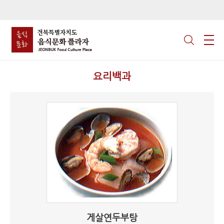
요리백과
게살연두부탕