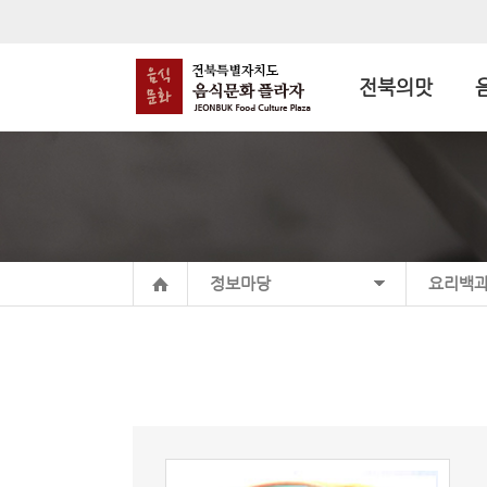
전북의맛
정보마당
요리백