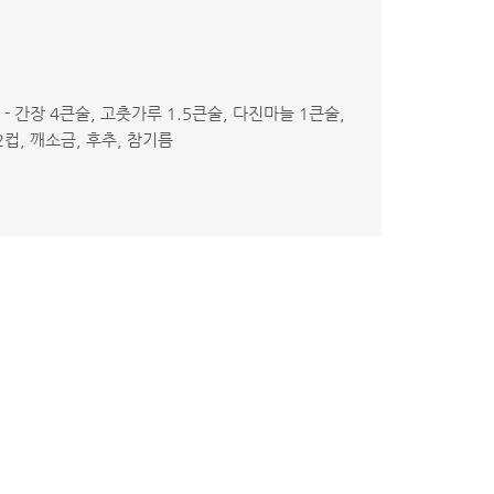
 - 간장 4큰술, 고춧가루 1.5큰술, 다진마늘 1큰술,
2컵, 깨소금, 후추, 참기름