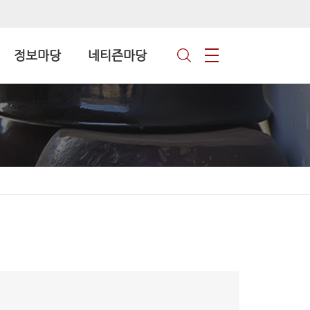
정보마당
네티즌마당