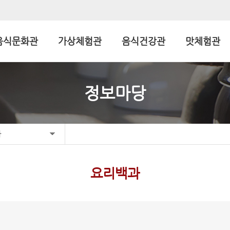
음식문화관
가상체험관
음식건강관
맛체험관
정보마당
과
요리백과