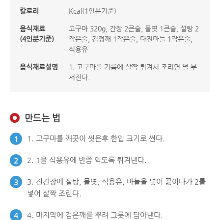
칼로리
Kcal(1인분기준)
음식재료
고구마 320g, 간장 2큰술, 물엿 1큰술, 설탕 2
(4인분기준)
작은술, 검정깨 1작은술, 다진마늘 1작은술,
식용유
음식재료설명
1. 고구마를 기름에 살짝 튀겨서 조리면 덜 부
서진다.
만드는 법
1. 고구마를 깨끗이 씻은후 한입 크기로 썬다.
1
2. 1을 식용유에 반쯤 익도록 튀겨낸다.
2
3. 진간장에 설탕, 물엿, 식용유, 마늘을 넣어 끓이다가 2를
3
넣어 살짝 조린다.
4. 마지막에 검은깨를 뿌려 그릇에 담아낸다.
4