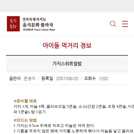
아이들 먹거리 정보
가지스위트덮밥
글쓴이
운영자
등록일
2007/08/20
조회수
1202
⊙준비할 재료
가지 1개, 마늘 4쪽, 올리브오일 5큰술, 소스(간장 2큰술, 조청 4큰술, 다
파 1큰술), 밥 1공기
⊙만드는 방법
1 가지는 0.5cm 두께로 자르고 마늘은 저며 썬다.
2 기름을 두르지 않은 팬에 가지를 노릇하게 볶다가 마늘을 넣고 올리브