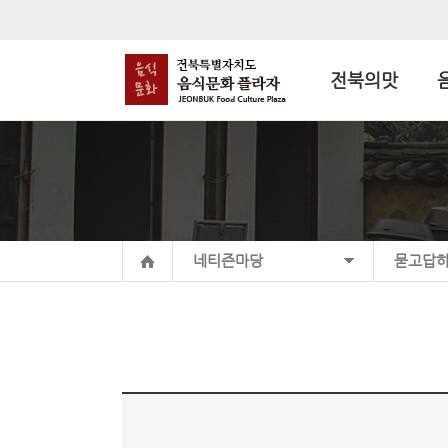
전북의맛
네티즌마당
묻고답