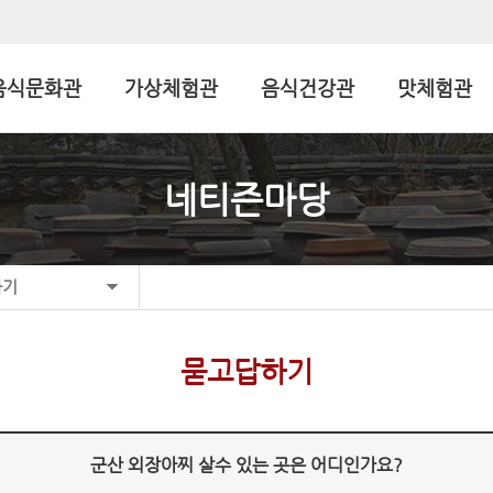
음식문화관
가상체험관
음식건강관
맛체험관
네티즌마당
하기
묻고답하기
군산 외장아찌 살수 있는 곳은 어디인가요?