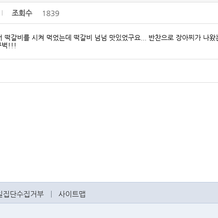
조회수
1839
서 떡갈비를 시켜 먹었는데 떡갈비 넘넘 맛있었구요... 반찬으로 장아찌가 나왔
벅!!!
일집단수집거부
사이트맵