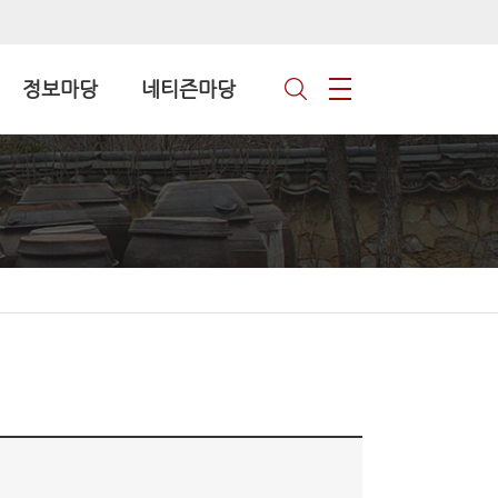
정보마당
네티즌마당