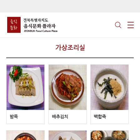
가상조리실
밤묵
배추김치
백합죽