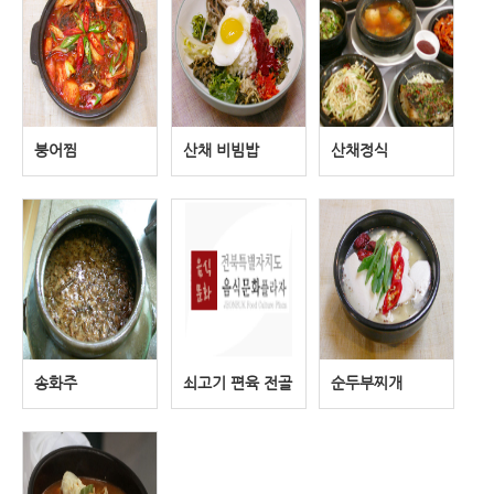
붕어찜
산채 비빔밥
산채정식
송화주
쇠고기 편육 전골
순두부찌개