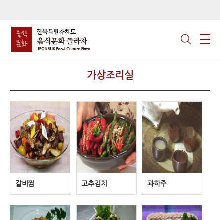
가상조리실
갈비찜
고추김치
과하주