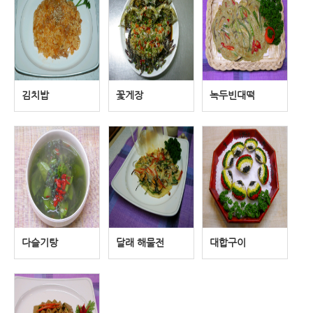
김치밥
꽃게장
녹두빈대떡
다슬기탕
달래 해물전
대합구이