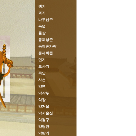
갱기
과기
나무신주
독널
돌상
동제상준
동제숟가락
동제희준
면기
모사기
목안
사선
약연
약작두
약장
약저울
약저울집
약절구
약탕관
약탕기