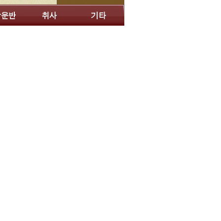
용구지
작
잔대
적틀
제상
제잔대
제종지
촛대
탕기
편틀
포기
해기
향로
향합