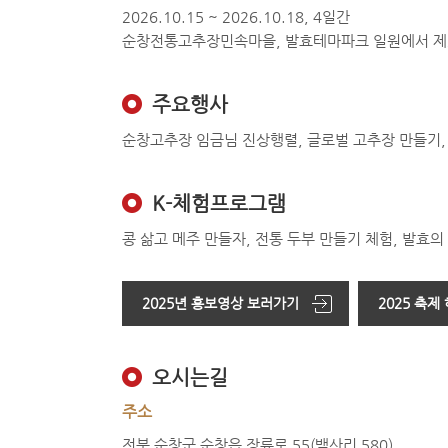
2026.10.15 ~ 2026.10.18, 4일간
순창전통고추장민속마을, 발효테마파크 일원에서 제
주요행사
순창고추장 임금님 진상행렬, 글로벌 고추장 만들기, 
K-체험프로그램
콩 삶고 메주 만들자, 전통 두부 만들기 체험, 발효의
2025년 홍보영상 보러가기
2025 축
오시는길
주소
전북 순창군 순창읍 장류로 55(백산리 580)