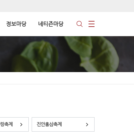
정보마당
네티즌마당
랑축제
진안홍삼축제