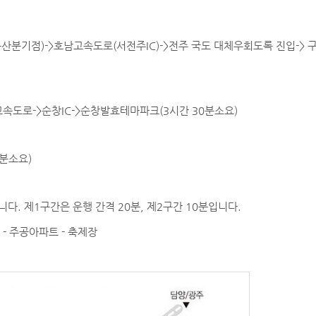
기점)->호남고속도로(서전주IC)->전주 국도 대체우회도록 진입-> 구이
도로->순창IC->순창발효테마파크(3시간 30분소요)
0분소요)
입니다. 제1구간은 운행 간격 20분, 제2구간 10분입니다.
 - 주공아파트 - 축제장