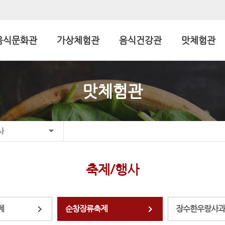
음식문화관
가상체험관
음식건강관
맛체험관
맛체험관
사
축제/행사
제
순창장류축제
장수한우랑사과