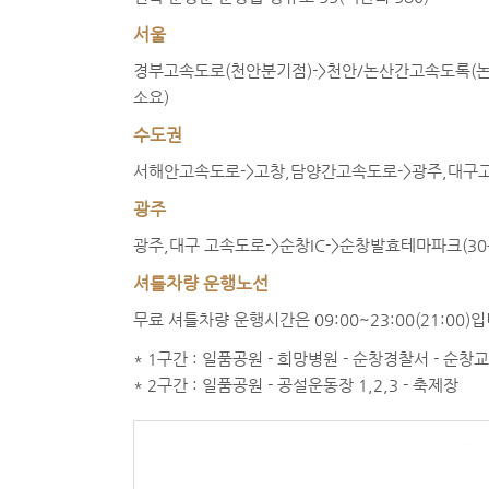
서울
경부고속도로(천안분기점)->천안/논산간고속도록(논산분
소요)
수도권
서해안고속도로->고창,담양간고속도로->광주,대구고속
광주
광주,대구 고속도로->순창IC->순창발효테마파크(3
셔틀차량 운행노선
무료 셔틀차량 운행시간은 09:00~23:00(21:00)
* 1구간 : 일품공원 - 희망병원 - 순창경찰서 - 순창교
* 2구간 : 일품공원 - 공설운동장 1,2,3 - 축제장