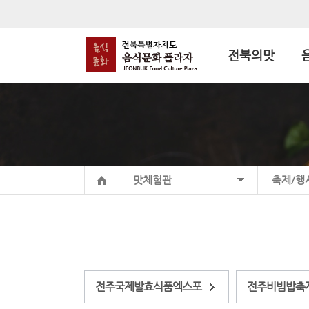
전북의맛
맛체험관
축제/행
전주국제발효식품엑스포
전주비빔밥축