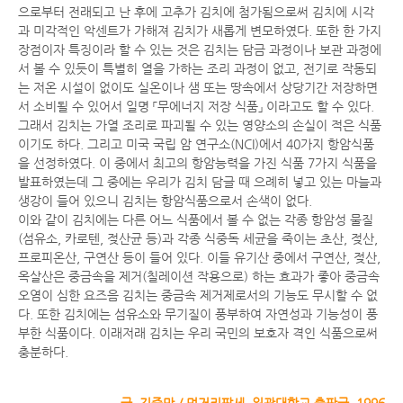
으로부터 전래되고 난 후에 고추가 김치에 첨가됨으로써 김치에 시각
과 미각적인 악센트가 가해져 김치가 새롭게 변모하였다. 또한 한 가지
장점이자 특징이라 할 수 있는 것은 김치는 담금 과정이나 보관 과정에
서 볼 수 있듯이 특별히 열을 가하는 조리 과정이 없고, 전기로 작동되
는 저온 시설이 없이도 실온이나 샘 또는 땅속에서 상당기간 저장하면
서 소비될 수 있어서 일명 「무에너지 저장 식품」 이라고도 할 수 있다.
그래서 김치는 가열 조리로 파괴될 수 있는 영양소의 손실이 적은 식품
이기도 하다. 그리고 미국 국립 암 연구소(NCI)에서 40가지 항암식품
을 선정하였다. 이 중에서 최고의 항암능력을 가진 식품 7가지 식품을
발표하였는데 그 중에는 우리가 김치 담글 때 으례히 넣고 있는 마늘과
생강이 들어 있으니 김치는 항암식품으로서 손색이 없다.
이와 같이 김치에는 다른 어느 식품에서 볼 수 없는 각종 항암성 물질
(섬유소, 카로텐, 젖산균 등)과 각종 식중독 세균을 죽이는 초산, 젖산,
프로피온산, 구연산 등이 들어 있다. 이들 유기산 중에서 구연산, 젖산,
옥살산은 중금속을 제거(칠레이션 작용으로) 하는 효과가 좋아 중금속
오염이 심한 요즈음 김치는 중금속 제거제로서의 기능도 무시할 수 없
다. 또한 김치에는 섬유소와 무기질이 풍부하여 자연성과 기능성이 풍
부한 식품이다. 이래저래 김치는 우리 국민의 보호자 격인 식품으로써
충분하다.