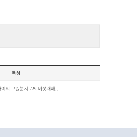
특성
사이의 고원분지로써 버섯재배..