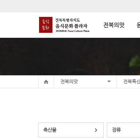
전북의맛
전북의맛
전북특
축산물
장류