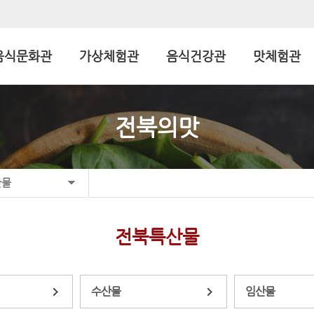
음식문화관
가상체험관
음식건강관
맛체험관
전북의맛
산물
전북특산물
수산물
임산물