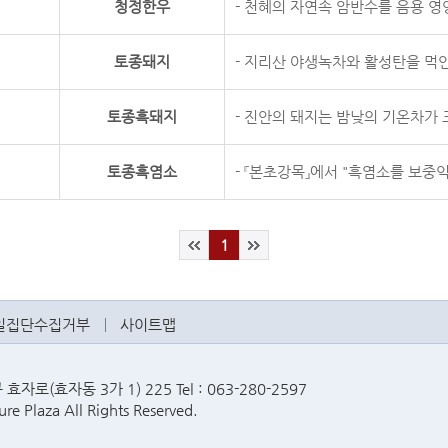
청정한우
- 천혜의 자연속 암반수를 음용 영양
토종돼지
- 지리산 야생녹차와 활성탄을 먹
토종흑돼지
- 진안의 돼지는 밤낮의 기온차가 
토종흑염소
- 『본초강목』에서 "흑염소를 보중익
1
일집단수집거부
사이트맵
로(효자동 3가 1) 225 Tel : 063-280-2597
re Plaza All Rights Reserved.