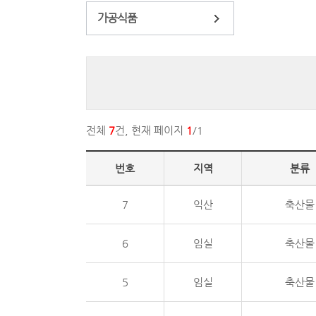
가공식품
전체
7
건, 현재 페이지
1
/1
번호
지역
분류
7
익산
축산물
6
임실
축산물
5
임실
축산물