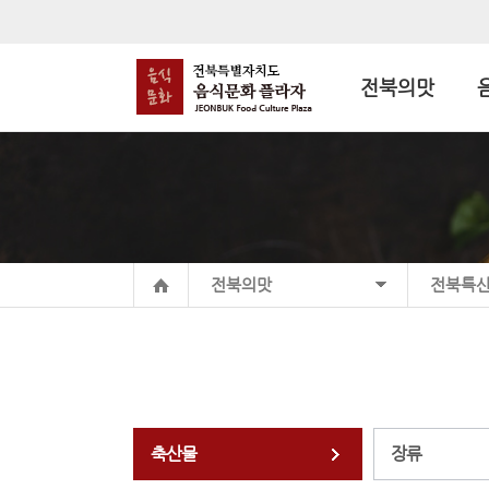
전북의맛
전북의맛
전북특
축산물
장류