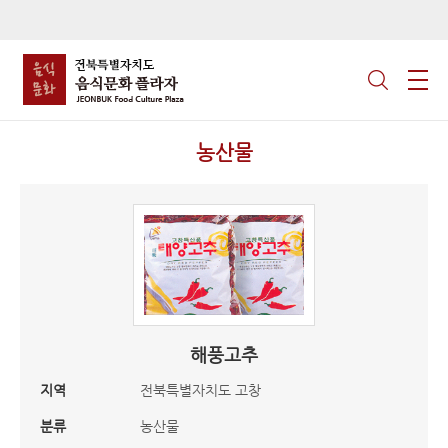
농산물
해풍고추
지역
전북특별자치도 고창
분류
농산물