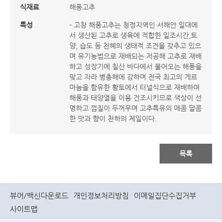
식재료
해풍고추
특성
- 고창 해풍고추는 청정지역인 서해안 일대에
서 생산된 고추로 생육에 적합한 일조시간,토
양, 습도 등 천혜의 생태적 조건을 갖추고 있으
며 유기농법으로 재배되는 저공해 고추로 재배
하고 성장기에 칠산 바다에서 불어오는 해풍을
맞고 자라 병충해에 강하며 전국 최고의 게르
마늄을 함유한 황토에서 터널식으로 재배하여
해풍과 태양열을 이용 건조시키므로 색상이 선
명하고 껍질이 두꺼우며 고추특유의 매콤 달콤
한 맛과 향이 천하의 제일이다.
목록
뷰어/백신다운로드
개인정보처리방침
이메일집단수집거부
사이트맵