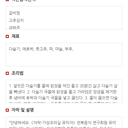
갈비찜
고추김치
과하주
김치밥
재료
꽃게장
다슬기, 애호박, 풋고추, 파, 마늘, 부추,
녹두빈대떡
다슬기탕
달래 해물전
대합구이
조리법
도토리묵
1. 잘씻은 다슬기를 물에 된장을 약간 풀고 30분간 삶고 다슬기 살
돌솥밥
을 빼낸다. 2. 다슬기 국물에 된장을 풀고 가라앉은 앙금을 제거한
두릅전골
후 냄비에 호박과 다슬기 국물을 넣고 끓인다. 3. 물이 끓으면 다슬
두부떡국
기 살과, 부추, 다진마늘, 고추를 넣고 살짝 끓인 후 그릇에 담는다.
땅콩두부
4. 청고추, 홍고추, 다슬기 살을 넣고 마무리한다.
자막 및 설명
모주(김시원)
“안녕하세요. <자막-가상조리실 유미자> 전북음식 연구회원 유미
모주(송호연)