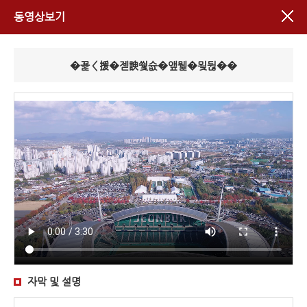
동영상보기
�꾩＜援�젣諛쒗슚�앺뭹�묒뒪��
자막 및 설명