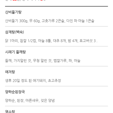
산비둘기탕
산비둘기 300g, 무 60g, 고춧가루 2큰술, 다진 파·마늘 1큰술
삼계탕(백숙)
닭 1마리, 찹쌀 1/2컵, 마늘 8톨, 대추 8개, 밤 4개, 표고버섯 3..
시래기 들깨탕
들깨, 가지말린 것, 무청 말린 것, 멥쌀가루, 파, 마늘
애저탕
생후 20일 정도 된 애기돼지, 초고추장
양하순된장국
양하순, 된장, 마른새우, 갖은 양념
염소탕