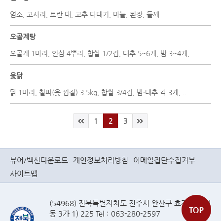
염소, 고사리, 토란 대, 고추 다대기, 마늘, 된장, 들깨
오골계탕
오골계 1마리, 인삼 4뿌리, 찹쌀 1/2컵, 대추 5~6개, 밤 3~4개, ..
옻닭
닭 1마리, 칠피(옻 껍질) 3.5kg, 찹쌀 3/4컵, 밤·대추 각 3개, ..
1
2
3
뷰어/백신다운로드
개인정보처리방침
이메일집단수집거부
사이트맵
(54968) 전북특별자치도 전주시 완산구 효자로(효자
동 3가 1) 225 Tel : 063-280-2597