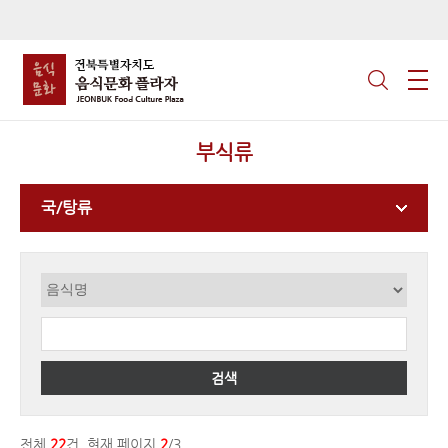
부식류
국/탕류
검색
전체
22
건, 현재 페이지
2
/3