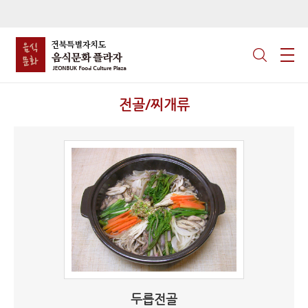
전골/찌개류
두릅전골