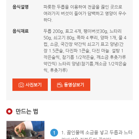
음식설명
파릇한 두릅을 이용하여 전골을 끓인 곳으로
여러가지 버섯이 들어가 담백하고 영양이 우수
하다.
음식재료
두릅 200g, 표고 4개, 팽이버섯30g, 느타리
50g, 쇠고기 80g, 쪽파 4 뿌리, 양파 1개, 물 4
컵, 소금, 국간장 약간씩 쇠고기 표고 양념(간
장 1.5큰술, 다진파 1큰술, 다진 마늘. 설탕 1
작은술씩, 참기름 1/2작은술, 깨소금 후춧가루
약간씩) 느타리 양념(참기름,깨소금 1/2작은술
씩, 후춧가루)
사진보기
동영상보기
만드는 법
1. 끓인물에 소금을 넣고 두릅과 느타
1