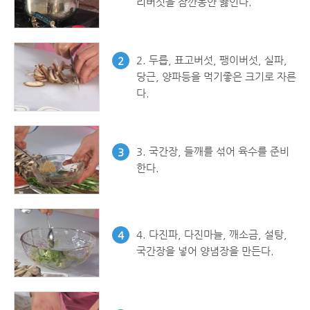
리버섯을 잠깐동안 끓인다.
2. 두릅, 표고버섯, 팽이버섯, 실파,
2
당근, 양파등을 먹기좋은 크기로 자른
다.
3. 국간장, 들깨를 섞어 육수를 준비
3
한다.
4. 다진파, 다진마늘, 깨소금, 설탕,
4
국간장을 넣어 양념장을 만든다.