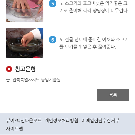
5. 소고기와 표고버섯은 먹기좋은 크
5
기로 준비해 각각 양념장에 버무린다.
6. 전골 냄비에 준비한 야채와 소고기
6
를 보기좋게 넣은 후 끓여준다.
참고문헌
글. 전북특별자치도 농업기술원
목록
뷰어/백신다운로드
개인정보처리방침
이메일집단수집거부
사이트맵