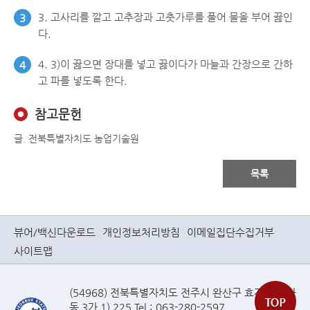
3. 고사리를 깔고 고추장과 고춧가루를 풀어 물을 부어 끓인
3
다.
4. 3)이 끓으면 장대를 넣고 끓이다가 마늘과 간장으로 간하
4
고 파를 넣도록 한다.
참고문헌
글. 전북특별자치도 농업기술원
목록
뷰어/백신다운로드
개인정보처리방침
이메일집단수집거부
사이트맵
(54968) 전북특별자치도 전주시 완산구 효자로(효자
동 3가 1) 225 Tel : 063-280-2597