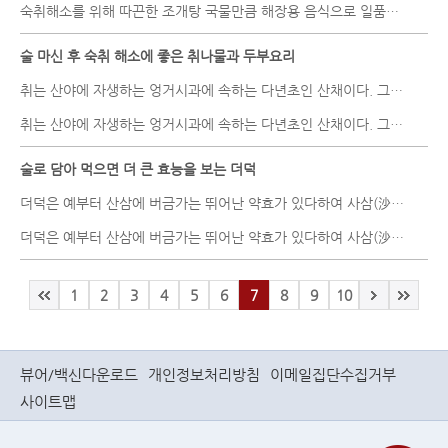
숙취해소를 위해 따끈한 조개탕 국물만큼 해장용 음식으로 일품인 것도..
술 마신 후 숙취 해소에 좋은 취나물과 두부요리
취는 산야에 자생하는 엉거시과에 속하는 다년초인 산채이다. 그의 성..
취는 산야에 자생하는 엉거시과에 속하는 다년초인 산채이다. 그의 성..
술로 담아 먹으면 더 큰 효능을 보는 더덕
더덕은 예부터 산삼에 버금가는 뛰어난 약효가 있다하여 사삼(沙蔘), ..
더덕은 예부터 산삼에 버금가는 뛰어난 약효가 있다하여 사삼(沙蔘), ..
1
2
3
4
5
6
7
8
9
10
뷰어/백신다운로드
개인정보처리방침
이메일집단수집거부
사이트맵