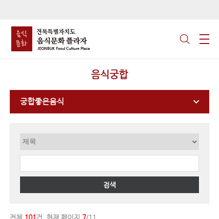
음식궁합
궁합좋은음식
검색
전체
101
건, 현재 페이지
7
/11