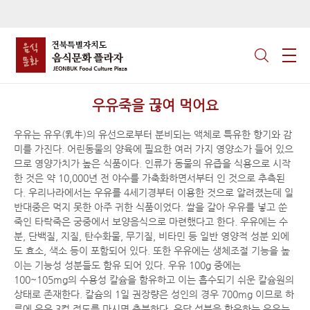
우유죽을 끊여 먹어요
우유는 유우(乳牛)의 유선으로부터 분비되는 액체로 특유한 향기와 감
미를 가진다. 어린동물의 양육에 필요한 여러 가지 영양소가 들어 있으
므로 영양가치가 높은 식품이다. 인류가 동물의 유즙을 식용으로 시작
한 것은 약 10,000년 전 야수를 가축화하면서부터 인 것으로 추측된
다. 우리나라에서는 우유를 4세기경부터 이용한 것으로 알려졌는데 일
반대중은 먹지 못한 아주 귀한 식품이었다. 쌀을 갈아 우유를 넣고 쑨
죽인 타락죽은 궁중에서 보양음식으로 마련했다고 한다. 우유에는 수
분, 단백질, 지질, 탄수화물, 무기질, 비타민 등 일반 영양적 성분 외에
도 효소, 색소 등이 포함되어 있다. 또한 우유에는 생체조절 기능을 높
이는 기능성 성분들도 함유 되어 있다. 우유 100g 중에는
100~105mg의 수용성 칼슘을 함유하고 이는 흡수되기 쉬운 칼슘원의
상태로 존재한다. 칼슘의 1일 권장량은 성인의 경우 700mg 이므로 하
루에 우유 3컵 정도를 마시면 충분하다. 유당 성분을 함유하는 우유는