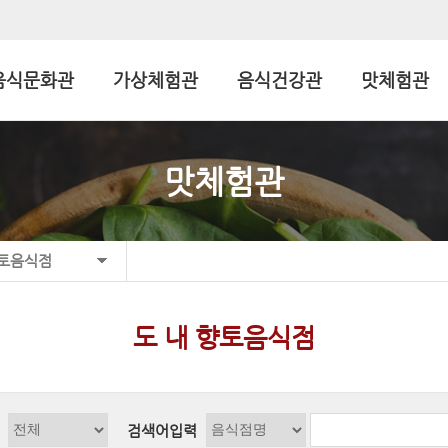
음식문화관
가상체험관
음식건강관
맛체험관
맛체험관
향토음식점
도 내 향토음식점
검색어입력