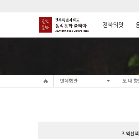
전북의맛
맛체험관
도 내 
지역선택