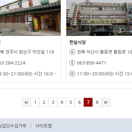
집
한일식당
북 전주시 완산구 어진길 119
전북 익산시 황등면 황등로 10
63-284-2224
063-856-4471
09:30~21:00(쉬는 시간 16:00 ~ 17:00)
1
2
3
4
5
6
7
8
일집단수집거부
사이트맵