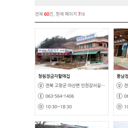
전체
60
건, 현재 페이지
7
/8
청림정금자할매집
풍남
전북 고창군 아산면 인천강서길 12
전
063-564-1406
0
10:30~18:30