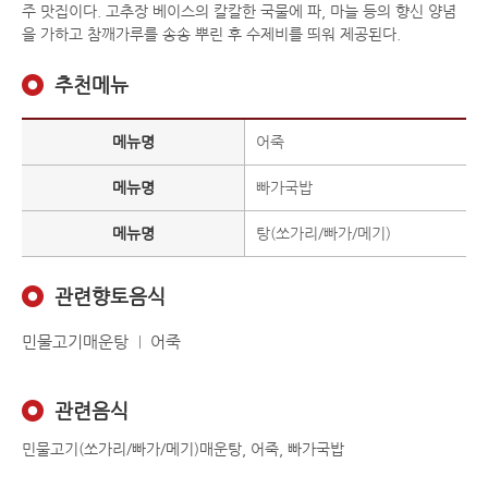
주 맛집이다. 고추장 베이스의 칼칼한 국물에 파, 마늘 등의 향신 양념
을 가하고 참깨가루를 송송 뿌린 후 수제비를 띄워 제공된다.
추천메뉴
메뉴명
어죽
메뉴명
빠가국밥
메뉴명
탕(쏘가리/빠가/메기)
관련향토음식
민물고기매운탕
어죽
관련음식
민물고기(쏘가리/빠가/메기)매운탕, 어죽, 빠가국밥