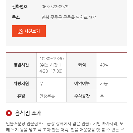
전화번호
063-322-0979
주소
전북 무주군 무주읍 단천로 102
사진보기
10:30~19:30
영업시간
(쉬는 시간 1
좌석
40석
4:30~17:00)
차량지원
무
예약여부
가능
휴일
연중무휴
주차공간
무
음식점 소개
민물매운탕 전문점으로 금강 상류에서 잡은 민물고기인 빠가사리, 모
래 무지 등을 넣고 푹 고아 만든 어죽, 민물 매운탕을 맛 볼 수 있는 무