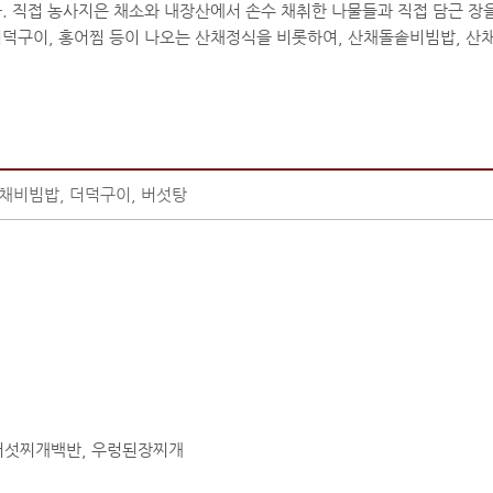
 직접 농사지은 채소와 내장산에서 손수 채취한 나물들과 직접 담근 장을
더덕구이, 홍어찜 등이 나오는 산채정식을 비롯하여, 산채돌솥비빔밥, 산채
채비빔밥, 더덕구이, 버섯탕
 버섯찌개백반, 우렁된장찌개