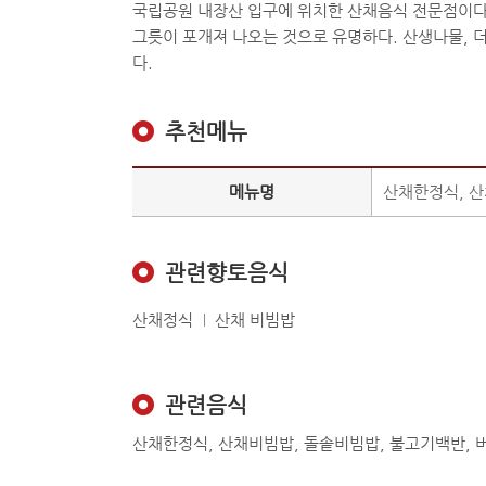
국립공원 내장산 입구에 위치한 산채음식 전문점이다.
그릇이 포개져 나오는 것으로 유명하다. 산생나물, 
다.
추천메뉴
메뉴명
산채한정식, 산
관련향토음식
산채정식
산채 비빔밥
관련음식
산채한정식, 산채비빔밥, 돌솥비빔밥, 불고기백반,