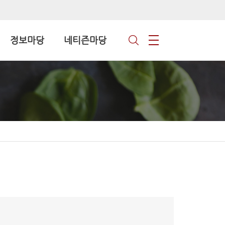
정보마당
네티즌마당