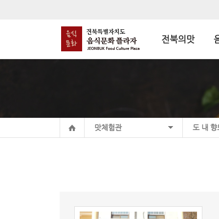
전북의맛
맛체험관
도 내 