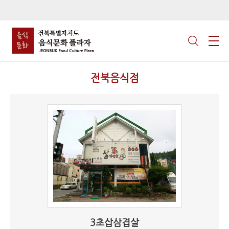
전북음식점
3초삽삼겹살