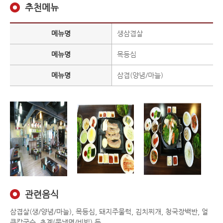
추천메뉴
메뉴명
생삼겹살
메뉴명
목등심
메뉴명
삼겹(양념/마늘)
관련음식
삼겹살(생/양념/마늘), 목등심, 돼지주물럭, 김치찌개, 청국장백반, 얼
큰칼국수, 초계(물냉면/비빔) 등