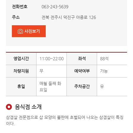
전화번호
063-243-5639
주소
전북 전주시 덕진구 아중로 126
사진보기
영업시간
11:00~22:00
좌석
88석
차량지원
무
예약여부
가능
매월 둘째 화
휴일
주차공간
유
요일
음식점 소개
삼겹살 전문점으로 삽 모양의 불판에 초벌되어 나오는 삼겹살이 특징
이다.