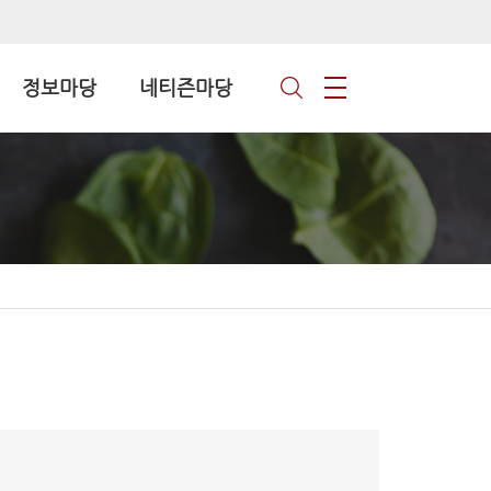
정보마당
네티즌마당