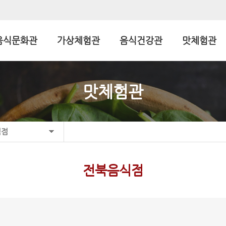
음식문화관
가상체험관
음식건강관
맛체험관
맛체험관
식점
전북음식점