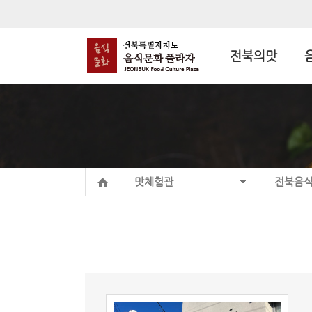
전북의맛
맛체험관
전북음