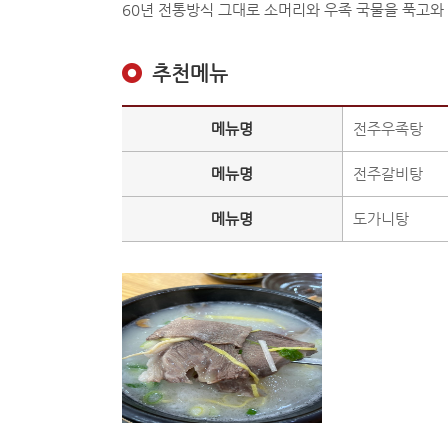
60년 전통방식 그대로 소머리와 우족 국물을 푹고와
추천메뉴
메뉴명
전주우족탕
메뉴명
전주갈비탕
메뉴명
도가니탕