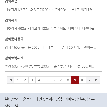
김치전골
배추김치1/2포기, 돼지고기200g, 실파100g, 두부1모, 양파1개, ..
김치찌개
배추김치 400g, 돼지고기 100g, 두부 1/4모, 대파 1대, 다진마늘..
김치콩나물국
김치 160g, 콩나물 200g, 대파 1뿌리, 국멸치 20마리, 다진마늘 ..
김치호박찌개
쑥갓 60g, 다진마늘, 호박 200g, 고춧가루, 느타리버섯 80g, 배..
1
2
3
4
5
6
7
8
9
10
뷰어/백신다운로드
개인정보처리방침
이메일집단수집거부
사이트맵