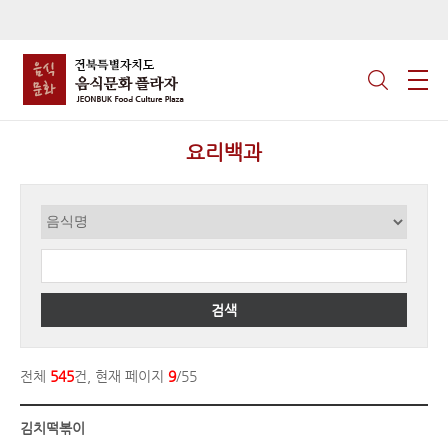
요리백과
검색
전체
545
건, 현재 페이지
9
/55
김치떡볶이