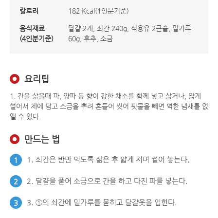
칼로리
182 Kcal(1인분기준)
음식재료
달걀 2개, 쇠간 240g, 식용유 2큰술, 밀가루
(4인분기준)
60g, 후추, 소금
요리팁
1. 간을 삶을때 파, 양파 등 향이 강한 채소를 함께 넣고 삶거나, 얇게
썰어서 체에 담고 소금을 뿌려 흔들어 씻어 핏물을 빼면 역한 냄새를 없
앨 수 있다.
만드는 법
1. 쇠간은 반만 익도록 삶은 후 얇게 저며 썰어 놓는다.
1
2. 달걀을 풀어 소금으로 간을 하고 다진 파를 넣는다.
2
3. ①의 쇠간에 밀가루를 묻히고 달걀옷을 입힌다.
3