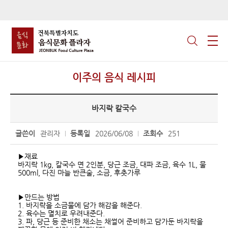
이주의 음식 레시피
바지락 칼국수
글쓴이
관리자
등록일
2026/06/08
조회수
251
▶재료
바지락 1kg, 칼국수 면 2인분, 당근 조금, 대파 조금, 육수 1L, 물
500ml, 다진 마늘 반큰술, 소금, 후춧가루
▶만드는 방법
1. 바지락을 소금물에 담가 해감을 해준다.
2. 육수는 멸치로 우려내준다.
3. 파, 당근 등 준비한 채소는 채썰어 준비하고 담가둔 바지락을