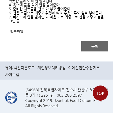
깨끗한 물에 여러 번 헹궈낸다.
4. 육수에 물을 섞어 면을 삶아준다.
5. 준비한 재료들을 전부 다 넣고 끓여준다.
6. 간은 소금으로 해주고 취향에 따라 후춧가루도 살짝 넣어준다.
7. 바지락이 입을 벌리면 다 익은 거로 최종으로 간을 봐주고 불을
끄면 끝
첨부파일
목록
뷰어/백신다운로드
개인정보처리방침
이메일집단수집거부
사이트맵
(54968) 전북특별자치도 전주시 완산구 효자로(효자
동 3가 1) 225 Tel : 063-280-2597
Copyright 2019. Jeonbuk Food Culture Plaza
All Rights Reserved.